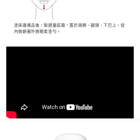
塗抹護膚品後，取適量底霜，置於兩頰、額頭、下巴上，從
內側朝著外側輕柔塗勻。