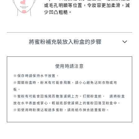
或毛孔明顯等位置，令妝容更加柔滑，減
少凹凸粗糙。
將蜜粉補充裝放入粉盒的步驟
使用時請注意
※保存時請保持水平放置。
※開關粉盒時，粉末有可能會飛散，請小心避免沾到衣物或地
板。
※蜜粉有可能會因搖晃而散落濾網上方。打開粉盒前， 請將粉盒
放在水平表面或掌心，輕敲底部使濾網上的蜜粉回落至粉盒中。
※如使用時粉撲沾取過多蜜粉，請用紙巾抹去過量蜜粉。