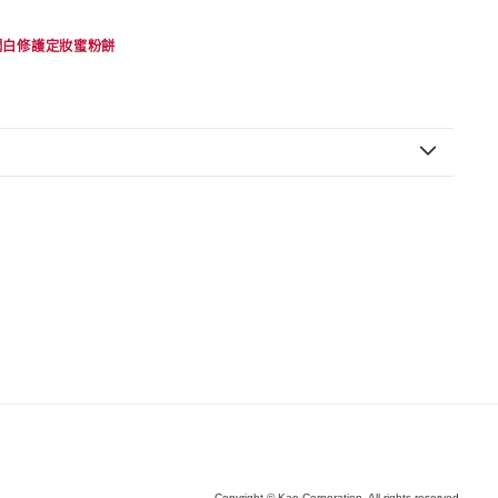
潤白修護定妝蜜粉餅
Copyright © Kao Corporation. All rights reserved.