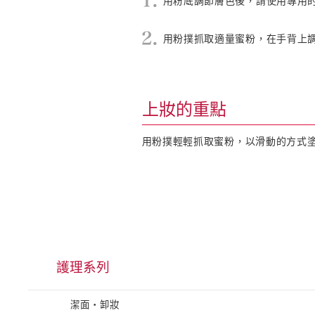
用粉底調節膚色後，請使用專用的
用粉撲抓取適量蜜粉，在手背上
上妝的重點
用粉撲輕輕抓取蜜粉，以滑動的方式
護理系列
潔面・卸妝