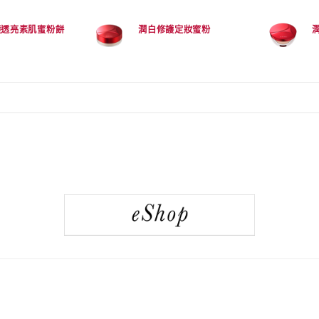
護透亮素肌蜜粉餅
潤白修護定妝蜜粉