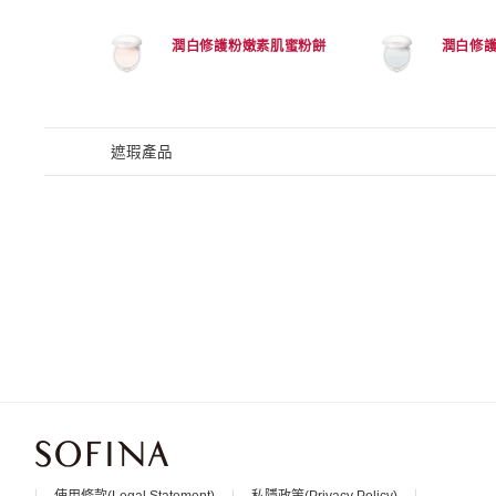
潤白修護粉嫩素肌蜜粉餅
潤白修
遮瑕產品