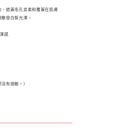
合，遮蓋毛孔並柔和覆蓋在肌膚
刻散發白皙光澤。
澤感
都沒有過敏。）