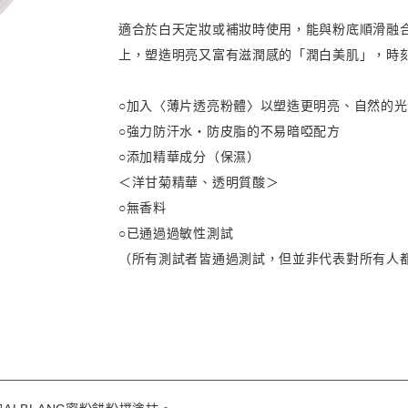
適合於白天定妝或補妝時使用，能與粉底順滑融
上，塑造明亮又富有滋潤感的「潤白美肌」，時
○加入〈薄片透亮粉體〉以塑造更明亮、自然的光
○強力防汗水・防皮脂的不易暗啞配方
○添加精華成分（保濕）
＜洋甘菊精華、透明質酸＞
○無香料
○已通過過敏性測試
（所有測試者皆通過測試，但並非代表對所有人