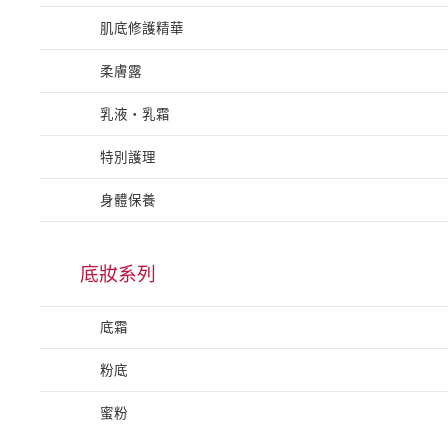
肌底修護精華
柔膚露
乳液・乳霜
特別護理
身體保養
底妝系列
底霜
粉底
蜜粉