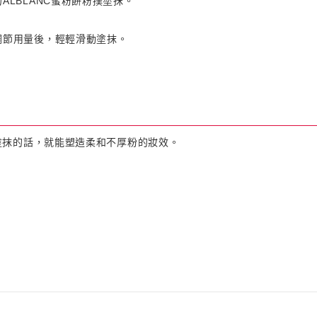
ALBLANC蜜粉餅粉撲塗抹。
調節用量後，輕輕滑動塗抹。
塗抹的話，就能塑造柔和不厚粉的妝效。