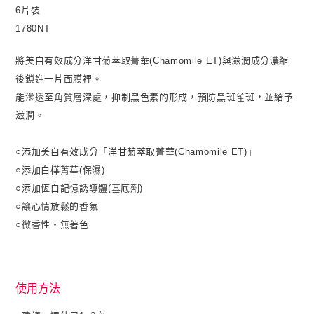
6片裝
1780NT
將美白有效成分洋甘菊萃取菁華(Chamomile ET)與滋潤成分濃縮
後鎖進一片面膜裡。
能滲透至角質層深處，抑制黑色素的形成，預防黑斑雀斑，並給予
滋潤。
○添加美白有效成分「洋甘菊萃取菁華(Chamomile ET)」
○添加白樺菁華(保濕)
○添加恆白記憶誘導體(基底劑)
○讓心情放鬆的香氛
○微香性‧無著色
使用方法