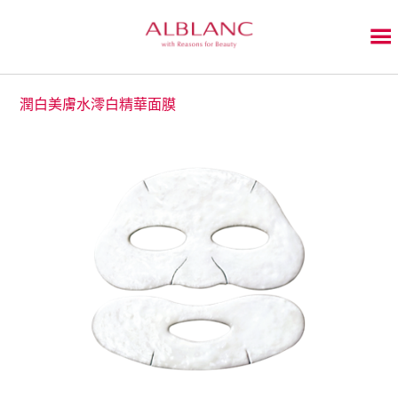
潤白美膚水澪白精華面膜