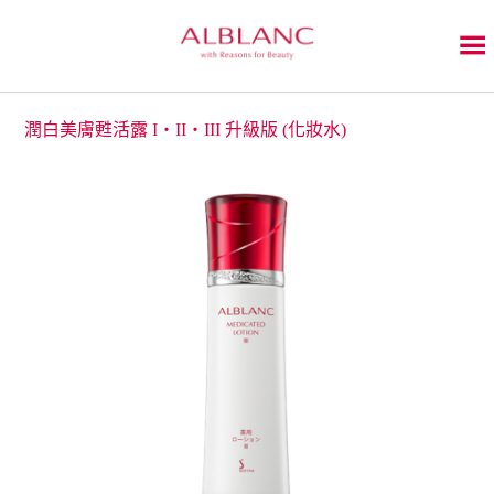
潤白美膚甦活露 I・II・III 升級版 (化妝水)