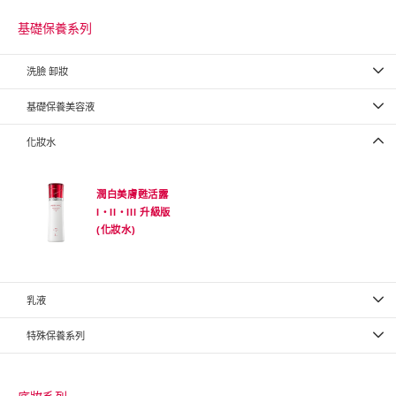
基礎保養系列
洗臉 卸妝
基礎保養美容液
化妝水
潤白美膚甦活露
I・II・III 升級版
(化妝水)
乳液
特殊保養系列