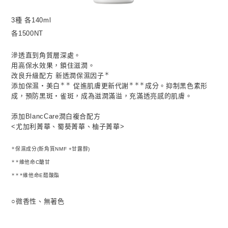
3種 各140ml
各1500NT
滲透直到角質層深處。
用高保水效果，鎖住滋潤。
＊
改良升級配方 新透潤保濕因子
＊＊
＊＊＊
添加保濕‧美白
促進肌膚更新代謝
成分。抑制黑色素形
成，預防黑斑‧雀斑，成為滋潤滿溢，充滿透亮感的肌膚。
添加BlancCare潤白複合配方
<尤加利菁華、蜀葵菁華、柚子菁華>
＊
保濕成分(新角質NMF +甘露醇)
＊＊
維他命C醣甘
＊＊＊
維他命E醋酸酯
○微香性、無著色