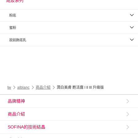
底妝系列
粉底
蜜粉
妝前飾底乳
tw
alblanc
商品介紹
潤白美膚 甦活露 I II III 升級版
品牌精神
商品介紹
SOFINA的技術結晶